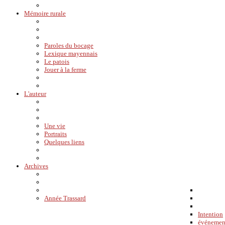
Mémoire rurale
Paroles du bocage
Lexique mayennais
Le patois
Jouer à la ferme
L'auteur
Une vie
Portraits
Quelques liens
Archives
Année Trassard
Intention
événemen