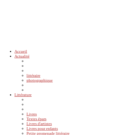
Accueil
Actualité
littéraire
photographique
Littérature
Livres
Textes épars
Livres d'artistes
Livres pour enfants
Petite promenade littéraire