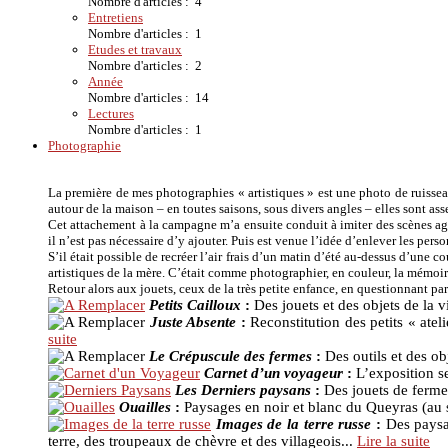
Nombre d'articles : 4
Entretiens
Nombre d'articles : 1
Etudes et travaux
Nombre d'articles : 2
Année
Nombre d'articles : 14
Lectures
Nombre d'articles : 1
Photographie
La première de mes photographies « artistiques » est une photo de ruissea
autour de la maison – en toutes saisons, sous divers angles – elles sont ass
Cet attachement à la campagne m’a ensuite conduit à imiter des scènes ag
il n’est pas nécessaire d’y ajouter. Puis est venue l’idée d’enlever les per
S’il était possible de recréer l’air frais d’un matin d’été au-dessus d’une 
artistiques de la mère. C’était comme photographier, en couleur, la mémoir
Retour alors aux jouets, ceux de la très petite enfance, en questionnant pa
Petits Cailloux
:
Des jouets et des objets de la 
Juste Absente
:
Reconstitution des petits « atel
suite
Le Crépuscule des fermes
:
Des outils et des ob
Carnet d’un voyageur
:
L’exposition s
Les Derniers paysans
:
Des jouets de ferme 
Ouailles
:
Paysages en noir et blanc du Queyras (au s
Images de la terre russe
:
Des paysa
terre, des troupeaux de chèvre et des villageois...
Lire la suite