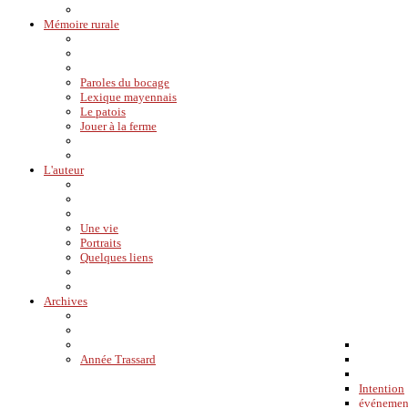
Mémoire rurale
Paroles du bocage
Lexique mayennais
Le patois
Jouer à la ferme
L'auteur
Une vie
Portraits
Quelques liens
Archives
Année Trassard
Intention
événemen