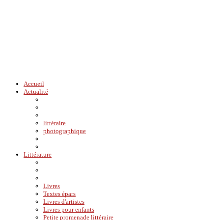
Accueil
Actualité
littéraire
photographique
Littérature
Livres
Textes épars
Livres d'artistes
Livres pour enfants
Petite promenade littéraire