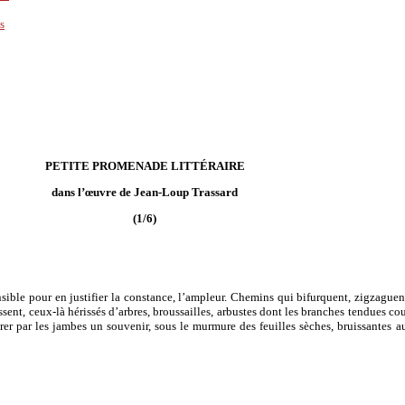
s
PETITE PROMENADE LITTÉRAIRE
dans l’œuvre de Jean-Loup Trassard
(1/6)
sible pour en justifier la constance, l’ampleur. Chemins qui bifurquent, zigzaguen
dissent, ceux-là hérissés d’arbres, broussailles, arbustes dont les branches tendues c
 par les jambes un souvenir, sous le murmure des feuilles sèches, bruissantes aux 