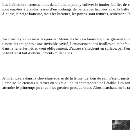
Les étables sont creuses, nous dans l’ombre pour y enlever le fumier, feuilles de ch
sont emplies à grandes resses d’un mélange de betteraves hachées avec la balle d
d’ouest, la neige boueuse, mais les lucarnes, les portes, sont fermées, seulement l
Au cœur il y a des massifs épineux. Même les bêtes à fourrure qui se glissent entre
tissent les araignées : une invisible cavité, l’entassement des feuilles où m’enfoui
dans la terre, les hêtres vont obliquement, d’autres s’attachent en surface, par l’e
la forêt s’est fait d’effeuillements millénaires.
Je m’enfuyais dans la chevelure éparse de la ferme. Le foin de juin s’étant rassis 
l’ardoise. Je creusais le terrier où vivre d’une tiédeur montée de l’étable. Les s
attendre le printemps pour voir les greniers presque vides. Alors marchant sur le t