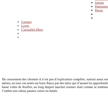
équipe
Partenaire
Presse
Contact
Login
L'actualité d'hier
Du creusement des chemins il n’est pas d’explication complète, surtout assez sen
mètres, en tout cas serrés sur leurs flancs par des talus qui d’autant les approfon
basse voûte de feuilles, au long duquel marcher tourner était comme se remémorer
l’ombre une odeur, patates cuites ou fumée.