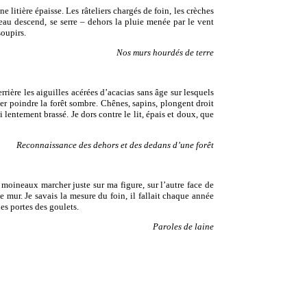
 litière épaisse. Les râteliers chargés de foin, les crèches
peau descend, se serre – dehors la pluie menée par le vent
soupirs.
Nos murs hourdés de terre
rrière les aiguilles acérées d’acacias sans âge sur lesquels
sser poindre la forêt sombre. Chênes, sapins, plongent droit
i lentement brassé. Je dors contre le lit, épais et doux, que
Reconnaissance des dehors et des dedans d’une forêt
es moineaux marcher juste sur ma figure, sur l’autre face de
e mur. Je savais la mesure du foin, il fallait chaque année
es portes des goulets.
Paroles de laine