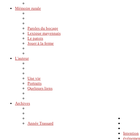
Mémoire rurale
Paroles du bocage
Lexique mayennais
Le patois
Jouer à la ferme
L'auteur
Une vie
Portraits
Quelques liens
Archives
Année Trassard
Intention
événemen