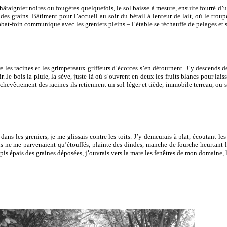
âtaignier noires ou fougères quelquefois, le sol baisse à mesure, ensuite fourré d’une
es grains. Bâtiment pour l’accueil au soir du bétail à lenteur de lait, où le trou
’abat-foin communique avec les greniers pleins – l’étable se réchauffe de pelages et 
 les racines et les grimpereaux griffeurs d’écorces s’en détournent. J’y descends de
r. Je bois la pluie, la sève, juste là où s’ouvrent en deux les fruits blancs pour lai
nchevêtrement des racines ils retiennent un sol léger et tiède, immobile terreau, ou s
dans les greniers, je me glissais contre les toits. J’y demeurais à plat, écoutant l
ons ne me parvenaient qu’étouffés, plainte des dindes, manche de fourche heurtant l
apis épais des graines déposées, j’ouvrais vers la mare les fenêtres de mon domaine, l