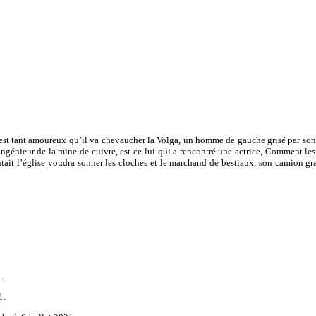
 est tant amoureux qu’il va chevaucher la Volga, un homme de gauche grisé par son 
’ingénieur de la mine de cuivre, est-ce lui qui a rencontré une actrice, Comment les 
ntait l’église voudra sonner les cloches et le marchand de bestiaux, son camion gr
.
1.