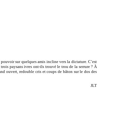
pouvoir sur quelques amis incline vers la dictature. C’est
trois paysans ivres ont-ils trouvé le trou de la serrure ? À
and ouvert, redouble cris et coups de bâton sur le dos des
JLT