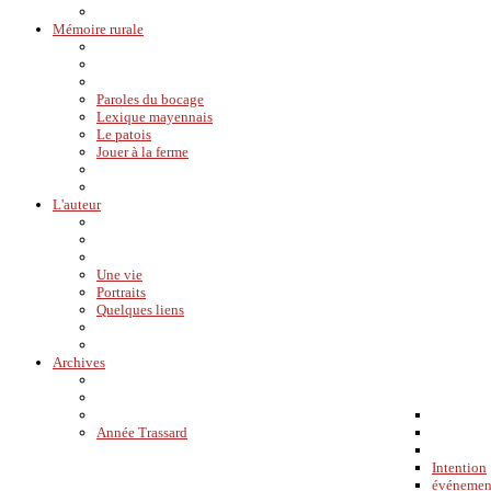
Mémoire rurale
Paroles du bocage
Lexique mayennais
Le patois
Jouer à la ferme
L'auteur
Une vie
Portraits
Quelques liens
Archives
Année Trassard
Intention
événemen