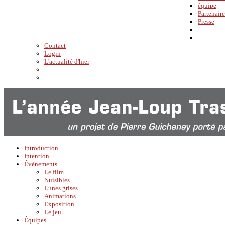
équipe
Partenaire
Presse
Contact
Login
L'actualité d'hier
Introduction
Intention
Événements
Le film
Nuisibles
Lunes grises
Animations
Exposition
Le jeu
Équipes