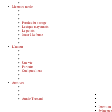
Mémoire rurale
Paroles du bocage
Lexique mayennais
Le patois
Jouer à la ferme
L'auteur
Une vie
Portraits
Quelques liens
Archives
Année Trassard
Intention
événemen