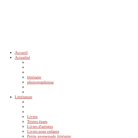
Accueil
Actualité
littéraire
photographique
Littérature
Livres
Textes épars
Livres d'artistes
Livres pour enfants
Petite promenade littéraire