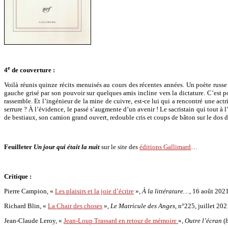
e
4
de couverture :
Voilà réunis quinze récits menuisés au cours des récentes années. Un poète rus
gauche grisé par son pouvoir sur quelques amis incline vers la dictature. C’est po
rassemble. Et l’ingénieur de la mine de cuivre, est-ce lui qui a rencontré une actr
serrure ? À l’évidence, le passé s’augmente d’un avenir ! Le sacristain qui tout à 
de bestiaux, son camion grand ouvert, redouble cris et coups de bâton sur le dos 
Feuilleter
Un jour qui était la nuit
sur le site des
éditions Gallimard
…
Critique :
Pierre Campion, «
Les plaisirs et la joie d’écrire
»,
À la littérature…
, 16 août 2021
Richard Blin, «
La Chair des choses
»,
Le Matricule des Anges
, n°225, juillet 202
Jean-Claude Leroy, «
Jean-Loup Trassard en retour de mémoire
»,
Outre l’écran
(