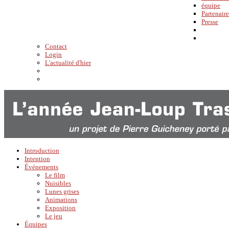
équipe
Partenaire
Presse
Contact
Login
L'actualité d'hier
Introduction
Intention
Événements
Le film
Nuisibles
Lunes grises
Animations
Exposition
Le jeu
Équipes