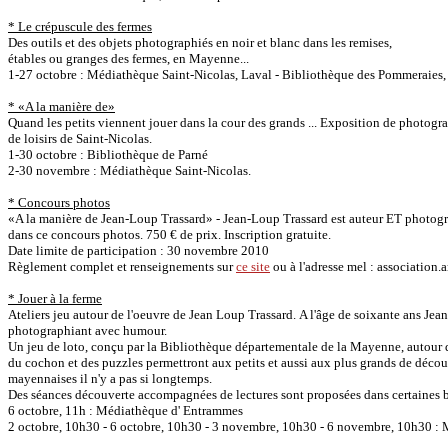
* Le crépuscule des fermes
Des outils et des objets photographiés en noir et blanc dans les remises,
étables ou granges des fermes, en Mayenne...
1-27 octobre : Médiathèque Saint-Nicolas, Laval - Bibliothèque des Pommeraies,
* «A la manière de»
Quand les petits viennent jouer dans la cour des grands ... Exposition de photograp
de loisirs de Saint-Nicolas.
1-30 octobre : Bibliothèque de Parné
2-30 novembre : Médiathèque Saint-Nicolas.
* Concours photos
«A la manière de Jean-Loup Trassard» - Jean-Loup Trassard est auteur ET photog
dans ce concours photos. 750 € de prix. Inscription gratuite.
Date limite de participation : 30 novembre 2010
Règlement complet et renseignements sur
ce site
ou à l'adresse mel : association.
* Jouer à la ferme
Ateliers jeu autour de l'oeuvre de Jean Loup Trassard. A l'âge de soixante ans Jea
photographiant avec humour.
Un jeu de loto, conçu par la Bibliothèque départementale de la Mayenne, autour de 
du cochon et des puzzles permettront aux petits et aussi aux plus grands de découv
mayennaises il n'y a pas si longtemps.
Des séances découverte accompagnées de lectures sont proposées dans certaines 
6 octobre, 11h : Médiathèque d' Entrammes
2 octobre, 10h30 - 6 octobre, 10h30 - 3 novembre, 10h30 - 6 novembre, 10h30 