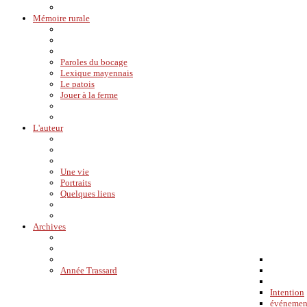
Mémoire rurale
Paroles du bocage
Lexique mayennais
Le patois
Jouer à la ferme
L'auteur
Une vie
Portraits
Quelques liens
Archives
Année Trassard
Intention
événemen