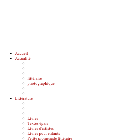
Accueil
Actualité
littéraire
photographique
Littérature
Livres
Textes épars
Livres d'artistes
Livres pour enfants
Petite promenade littéraire