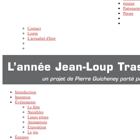
équipe
Partenaire
Presse
Contact
Login
L'actualité d'hier
Introduction
Intention
Événements
Le film
Nuisibles
Lunes grises
Animations
Exposition
Le jeu
Équipes