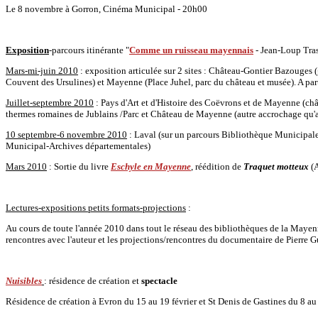
Le 8 novembre à Gorron, Cinéma Municipal - 20h00
Exposition
-parcours itinérante "
Comme un ruisseau mayennais
- Jean-Loup Tras
Mars-mi-juin 2010
: exposition articulée sur 2 sites : Château-Gontier Bazouges (gr
Couvent des Ursulines) et Mayenne (Place Juhel, parc du château et musée). A par
Juillet-septembre 2010
: Pays d'Art et d'Histoire des Coëvrons et de Mayenne (châ
thermes romaines de Jublains /Parc et Château de Mayenne (autre accrochage qu'
10 septembre-6 novembre 2010
: Laval (sur un parcours Bibliothèque Municipale
Municipal-Archives départementales)
Mars 2010
: Sortie du livre
Eschyle en Mayenne
, réédition de
Traquet motteux
(A
Lectures-expositions petits formats-projections
:
Au cours de toute l'année 2010 dans tout le réseau des bibliothèques de la Mayenne
rencontres avec l'auteur et les projections/rencontres du documentaire de Pierre 
Nuisibles
: résidence de création et
spectacle
Résidence de création à Evron du 15 au 19 février et St Denis de Gastines du 8 a