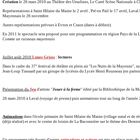
Création
le 26 mars 2010 au Théâtre des Ursulines, Le Carré Scène Nationale à
Représentations à Saint Hilaire du Maine le 2 avril , Pré-en Pail le 17 avril, La
Mayennais le 26 novembre.
Autres représentations prévues à Evron et Craon (dates à définir).
En 2011 le spectacle sera proposé pour une programmation en région Pays de la Lo
Comme un ruisseau mayennais
Juillet août 2010
Lunes Grises
:
lectures
Dans le cadre du 37° festival de théâtre en plein air "Les Nuits de la Mayenne", sur 
Jean-Loup Trassard par un groupe de lycéens du Lycée Henri Rousseau (en partena
Présentation du
Jeu
d'artiste "
Jouer à la ferme
" édité par la Bibliothèque de la 
26 mars 2010 à Laval
(voyage de presse)
puis animations tout au long de l'année 
Animations
dans l'école primaire de Saint Hilaire du Maine (village natal et de r
(déjà réalisé) et avec le centre de loisirs de La Baconnière sur le thème des Derni
Un programme très fourni d'autres
animations et actions
est mis en place avec de 