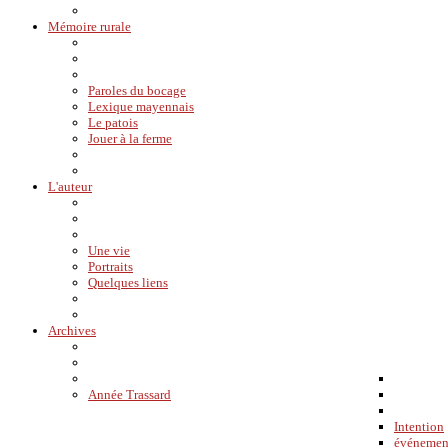
Mémoire rurale
Paroles du bocage
Lexique mayennais
Le patois
Jouer à la ferme
L'auteur
Une vie
Portraits
Quelques liens
Archives
Année Trassard
Intention
événemen