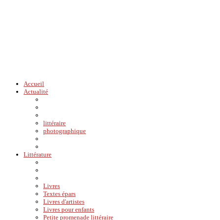
Accueil
Actualité
littéraire
photographique
Littérature
Livres
Textes épars
Livres d'artistes
Livres pour enfants
Petite promenade littéraire