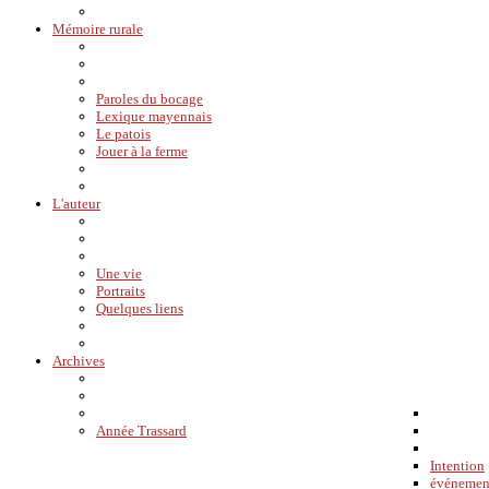
Mémoire rurale
Paroles du bocage
Lexique mayennais
Le patois
Jouer à la ferme
L'auteur
Une vie
Portraits
Quelques liens
Archives
Année Trassard
Intention
événemen