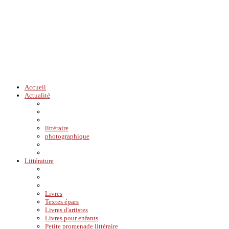
Accueil
Actualité
littéraire
photographique
Littérature
Livres
Textes épars
Livres d'artistes
Livres pour enfants
Petite promenade littéraire