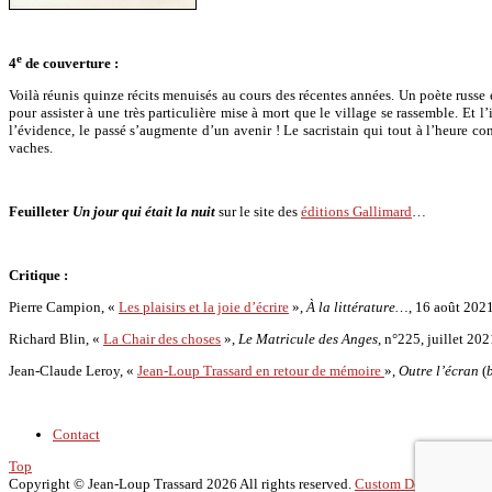
e
4
de couverture :
Voilà réunis quinze récits menuisés au cours des récentes années. Un poète russe
pour assister à une très particulière mise à mort que le village se rassemble. Et l
l’évidence, le passé s’augmente d’un avenir ! Le sacristain qui tout à l’heure co
vaches.
Feuilleter
Un jour qui était la nuit
sur le site des
éditions Gallimard
…
Critique :
Pierre Campion, «
Les plaisirs et la joie d’écrire
»,
À la littérature…
, 16 août 2021
Richard Blin, «
La Chair des choses
»,
Le Matricule des Anges
, n°225, juillet 202
Jean-Claude Leroy, «
Jean-Loup Trassard en retour de mémoire
»,
Outre l’écran
(
Contact
Top
Copyright ©
Jean-Loup Trassard
2026 All rights reserved.
Custom Design by Yo