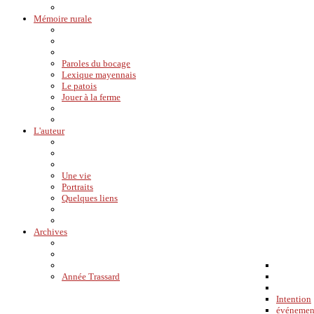
Mémoire rurale
Paroles du bocage
Lexique mayennais
Le patois
Jouer à la ferme
L'auteur
Une vie
Portraits
Quelques liens
Archives
Année Trassard
Intention
événemen