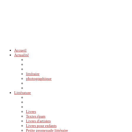
Accueil
Actualité
littéraire
photographique
Littérature
Livres
Textes épars
Livres d'artistes
Livres pour enfants
Petite promenade littéraire