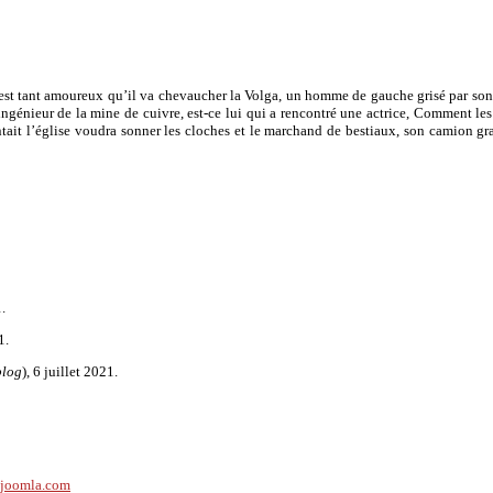
 est tant amoureux qu’il va chevaucher la Volga, un homme de gauche grisé par son 
’ingénieur de la mine de cuivre, est-ce lui qui a rencontré une actrice, Comment les 
ntait l’église voudra sonner les cloches et le marchand de bestiaux, son camion gr
.
1.
blog
), 6 juillet 2021.
ujoomla.com