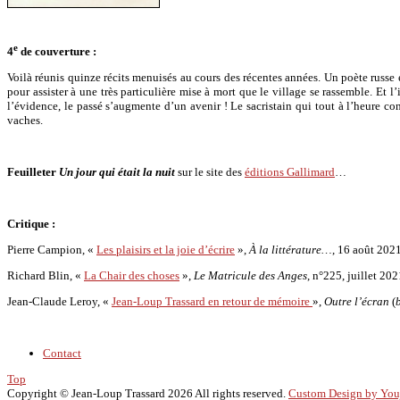
e
4
de couverture :
Voilà réunis quinze récits menuisés au cours des récentes années. Un poète russe
pour assister à une très particulière mise à mort que le village se rassemble. Et l
l’évidence, le passé s’augmente d’un avenir ! Le sacristain qui tout à l’heure co
vaches.
Feuilleter
Un jour qui était la nuit
sur le site des
éditions Gallimard
…
Critique :
Pierre Campion, «
Les plaisirs et la joie d’écrire
»,
À la littérature…
, 16 août 2021
Richard Blin, «
La Chair des choses
»,
Le Matricule des Anges
, n°225, juillet 202
Jean-Claude Leroy, «
Jean-Loup Trassard en retour de mémoire
»,
Outre l’écran
(
Contact
Top
Copyright ©
Jean-Loup Trassard
2026 All rights reserved.
Custom Design by Yo