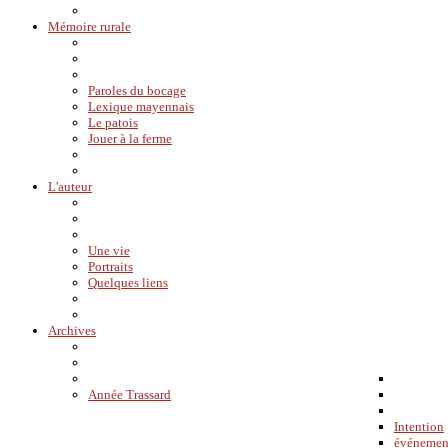
Mémoire rurale
Paroles du bocage
Lexique mayennais
Le patois
Jouer à la ferme
L'auteur
Une vie
Portraits
Quelques liens
Archives
Année Trassard
Intention
événemen