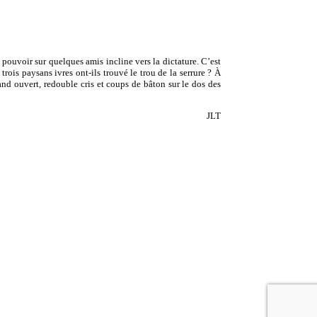
pouvoir sur quelques amis incline vers la dictature. C’est
trois paysans ivres ont-ils trouvé le trou de la serrure ? À
and ouvert, redouble cris et coups de bâton sur le dos des
JLT