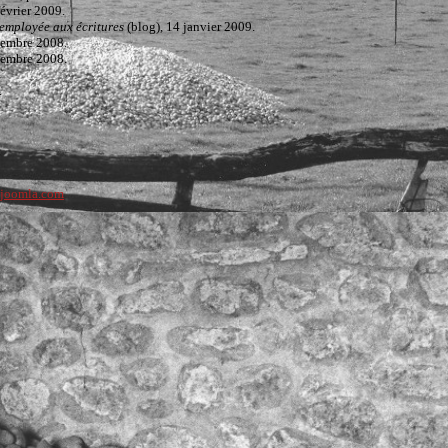
février 2009.
employée aux écritures
(blog), 14 janvier 2009.
cembre 2008.
s... Mais aussi des lectures audios à écouter, des galeries de photos à regarder...
cembre 2008.
.
ujoomla.com