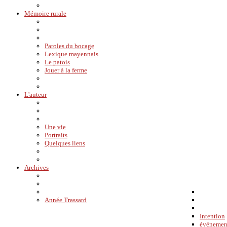
Mémoire rurale
Paroles du bocage
Lexique mayennais
Le patois
Jouer à la ferme
L'auteur
Une vie
Portraits
Quelques liens
Archives
Année Trassard
Intention
événemen