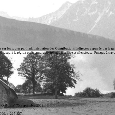
Mais aussi des expositions photographiques, des vernissages…
 sur les routes par l’administration des Contributions Indirectes appuyée par la gen
ol jusqu’à la région parisienne, activité crépusculaire et silencieuse. Puisque à trav
’Oribus,
n° 75, septembre 2009.
2009, p. 225-227.