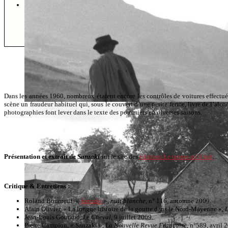
L'actualité
Pour être informé des dernières parutions, des lectures, des colloques… 
Dans les années 1960, nombreux étaient encore les contrôles de voitures effectués
scène un fraudeur habituel qui, sous le couvert d’une petite ferme, livre de l’alco
photographies font lever dans le texte des pommiers en diverses saisons.
Présentation et extrait de
Sanzaki
sur le site des
éditions Le temps qu'il fait
...
Critique & Entretiens :
Roland Bourneuf, «
Sanzaki
»,
nuit blanche
, n° 116, automne 2009.
Alain Olivier, « La longue histoire de la goutte dans le Nord-Mayenne »,
L
Jean-Louis Gouraud,
Le Cheval
, 9 juillet 2009.
Pierre Campion, « Sanzaki »,
La Nouvelle Revue Française
, n°589, avril 