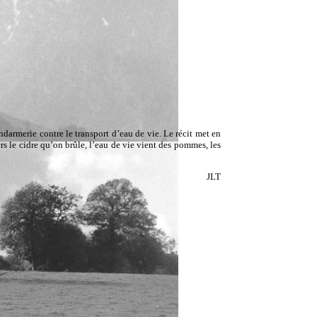
darmerie contre le transport d’eau de vie. Le récit met en
ers le cidre qu’on brûle, l’eau de vie vient des pommes, les
JLT