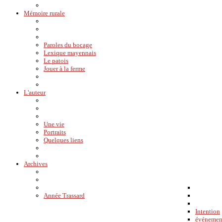
Mémoire rurale
Paroles du bocage
Lexique mayennais
Le patois
Jouer à la ferme
L'auteur
Une vie
Portraits
Quelques liens
Archives
Année Trassard
Intention
événemen