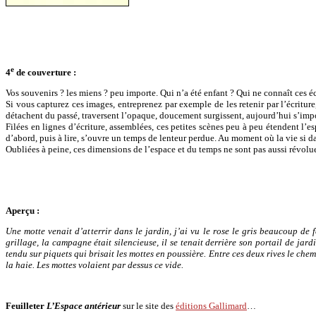
e
4
de couverture :
Vos souvenirs ? les miens ? peu importe. Qui n’a été enfant ? Qui ne connaît ces
Si vous capturez ces images, entreprenez par exemple de les retenir par l’écriture
détachent du passé, traversent l’opaque, doucement surgissent, aujourd’hui s’impo
Filées en lignes d’écriture, assemblées, ces petites scènes peu à peu étendent l’es
d’abord, puis à lire, s’ouvre un temps de lenteur perdue. Au moment où la vie si d
Oubliées à peine, ces dimensions de l’espace et du temps ne sont pas aussi révolues
Aperçu :
Une motte venait d’atterrir dans le jardin, j’ai vu le rose le gris beaucoup de f
grillage, la campagne était silencieuse, il se tenait derrière son portail de jard
tendu sur piquets qui brisait les mottes en poussière. Entre ces deux rives le c
la haie. Les mottes volaient par dessus ce vide.
Feuilleter
L’Espace antérieur
sur le site des
éditions Gallimard
…