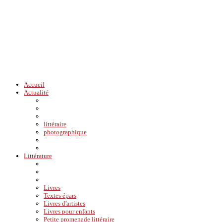
Accueil
Actualité
littéraire
photographique
Littérature
Livres
Textes épars
Livres d'artistes
Livres pour enfants
Petite promenade littéraire