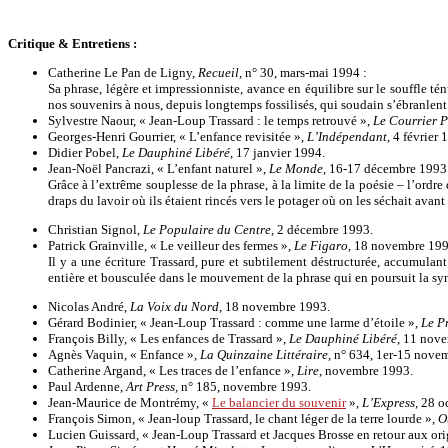
Critique & Entretiens :
Catherine Le Pan de Ligny,
Recueil,
n° 30, mars-mai 1994 :
Sa phrase, légère et impressionniste, avance en équilibre sur le souffle té
nos souvenirs à nous, depuis longtemps fossilisés, qui soudain s’ébranlent
Sylvestre Naour, « Jean-Loup Trassard : le temps retrouvé »,
Le Courrier 
Georges-Henri Gourrier, « L’enfance revisitée »,
L’Indépendant
, 4 février 
Didier Pobel,
Le Dauphiné Libéré
, 17 janvier 1994.
Jean-Noël Pancrazi, « L’enfant naturel »,
Le Monde
, 16-17 décembre 1993
Grâce à l’extrême souplesse de la phrase, à la limite de la poésie – l’or
draps du lavoir où ils étaient rincés vers le potager où on les séchait avan
Christian Signol,
Le Populaire du Centre
, 2 décembre 1993.
Patrick Grainville, « Le veilleur des fermes »,
Le Figaro
, 18 novembre 199
Il y a une écriture Trassard, pure et subtilement déstructurée, accumulan
entière et bousculée dans le mouvement de la phrase qui en poursuit la sy
Nicolas André,
La Voix du Nord
, 18 novembre 1993.
Gérard Bodinier, « Jean-Loup Trassard : comme une larme d’étoile »,
Le P
François Billy, « Les enfances de Trassard »,
Le Dauphiné Libéré
, 11 nov
Agnès Vaquin, « Enfance »,
La Quinzaine Littéraire,
n° 634, 1er-15 nove
Catherine Argand, « Les traces de l’enfance »,
Lire
, novembre 1993.
Paul Ardenne,
Art Press,
n° 185, novembre 1993.
Jean-Maurice de Montrémy, «
Le balancier du souvenir
»,
L’Express
, 28 o
François Simon, « Jean-loup Trassard, le chant léger de la terre lourde »,
O
Lucien Guissard, « Jean-Loup Trassard et Jacques Brosse en retour aux ori