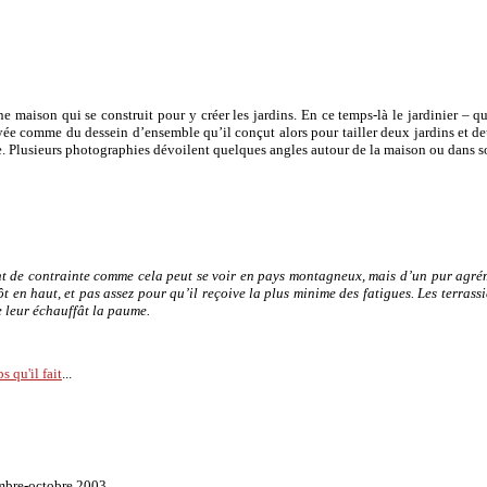
une maison qui se construit pour y créer les jardins. En ce temps-là le jardinier – q
oyée comme du dessein d’ensemble qu’il conçut alors pour tailler deux jardins et deu
re. Plusieurs photographies dévoilent quelques angles autour de la maison ou dans so
int de contrainte comme cela peut se voir en pays montagneux, mais d’un pur agréme
tôt en haut, et pas assez pour qu’il reçoive la plus minime des fatigues. Les terras
e leur échauffât la paume.
s qu'il fait
...
embre-octobre 2003.