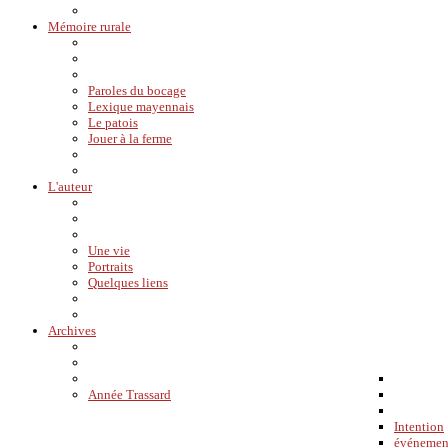
Mémoire rurale
Paroles du bocage
Lexique mayennais
Le patois
Jouer à la ferme
L'auteur
Une vie
Portraits
Quelques liens
Archives
Année Trassard
Intention
événemen