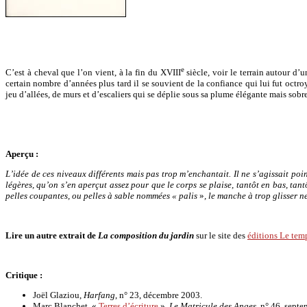
e
C’est à cheval que l’on vient, à la fin du XVIII
siècle, voir le terrain autour d’
certain nombre d’années plus tard il se souvient de la confiance qui lui fut octr
jeu d’allées, de murs et d’escaliers qui se déplie sous sa plume élégante mais sob
Aperçu :
L’idée de ces niveaux différents mais pas trop m’enchantait. Il ne s’agissait po
légères, qu’on s’en aperçut assez pour que le corps se plaise, tantôt en bas, tan
pelles coupantes, ou pelles à sable nommées «
palis
»
, le manche à trop glisser n
Lire un autre extrait de
La composition du jardin
sur le site des
éditions Le temp
Critique :
Joël Glaziou,
Harfang
, n° 23, décembre 2003.
Marc Blanchet, «
Terres d’écriture
»,
Le Matricule des Anges
, n° 46, sept