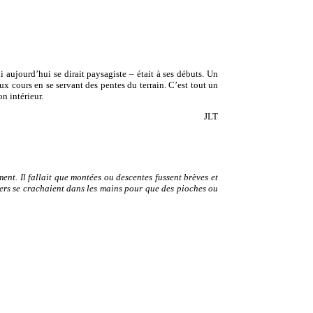
ui aujourd’hui se dirait paysagiste – était à ses débuts. Un
x cours en se servant des pentes du terrain. C’est tout un
n intérieur.
JLT
nt. Il fallait que montées ou descentes fussent brèves et
siers se crachaient dans les mains pour que des pioches ou