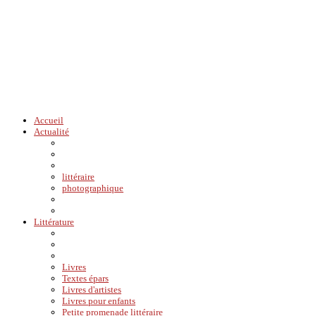
Accueil
Actualité
littéraire
photographique
Littérature
Livres
Textes épars
Livres d'artistes
Livres pour enfants
Petite promenade littéraire