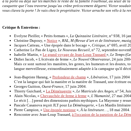
à la porte ou déjà sur les marches le reste de la famille Fourboué, au seuil de la 
casquette que l’eau traverse jusqu’au crâne précocement dégarni. Victor soudain 
vous clavez la porte ! Je vais chez le propriétaire. Victor arrache son vélo à la r
Critique & Entretiens :
Evelyne Pieiller, « Petits formats »,
La Quinzaine Littéraire,
n° 938, 16 ja
Christine Dupouy, «
Notice
»,
RAL, M (Revue d’art et de littérature, musiq
Jacques Catteau, « Une épopée dans le bocage »,
Critique,
n° 695, avril 2
Catherine Le Pan de Ligny,
Le Nouveau Recueil,
n° 72, septembre-novemb
Isabelle Martin, «
Le grand voyage de Jean-Loup Trassard
»,
Le Temps
(Ge
Didier Jacob, « L'écrivain de ferme »,
Le Nouvel Observateur
, 24 juin 200
Mais ce sont surtout les manières, les gestes, les humeurs et les doutes, 
langue merveilleuse, extraordinairement adaptée à la campagne qu'il décr
Jean-Baptiste Harang, «
Profondeur de champ
»,
Libération
, 17 juin 2004 
C’est la langue qui fait la manière et la matière de Trassard, une écritur
Georges Guitton,
Ouest-France
, 17 juin 2004.
Thierry Guichard, «
La Déménagerie
»,
Le Matricule des Anges
, n° 54, Ju
Alain Nicolas, «
Chevauchée de ferme à ferme
»,
L’Humanité
, 27 mai 2004
Le récit […] prend des dimensions parfois mythiques. La Mayenne y ressemb
Pascale Casanova reçoit JLT pour
La Déménagerie
, « Les Mardis littéraire
Pierre Campion, «
Une épopée rustique
»,
À la littérature…
, 18 mai 2004.
Rencontre avec Jean-Loup Trassard,
à l'occasion de la parution de
La Dém