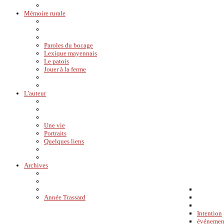
Mémoire rurale
Paroles du bocage
Lexique mayennais
Le patois
Jouer à la ferme
L'auteur
Une vie
Portraits
Quelques liens
Archives
Année Trassard
Intention
événemen