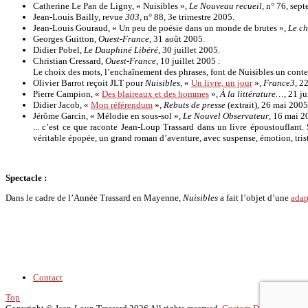
Catherine Le Pan de Ligny, « Nuisibles »,
Le Nouveau recueil
, n° 76, se
Jean-Louis Bailly, revue
303
, n° 88, 3e trimestre 2005.
Jean-Louis Gouraud, « Un peu de poésie dans un monde de brutes »,
Le ch
Georges Guitton,
Ouest-France
, 31 août 2005.
Didier Pobel,
Le Dauphiné Libéré
, 30 juillet 2005.
Christian Cressard,
Ouest-France
, 10 juillet 2005 :
Le choix des mots, l’enchaînement des phrases, font de Nuisibles un conte p
Olivier Barrot reçoit JLT pour
Nuisibles
, «
Un livre, un jour
»,
France3
, 2
Pierre Campion, «
Des blaireaux et des hommes
»,
À la littérature…
, 21 j
Didier Jacob, «
Mon référendum
»,
Rebuts de presse
(extrait), 26 mai 2005
Jérôme Garcin, « Mélodie en sous-sol »,
Le Nouvel Observateur
, 16 mai 2
... c’est ce que raconte Jean-Loup Trassard dans un livre époustouflant.
véritable épopée, un grand roman d’aventure, avec suspense, émotion, trist
Spectacle :
Dans le cadre de l’Année Trassard en Mayenne,
Nuisibles
a fait l’objet d’une
adap
Contact
Top