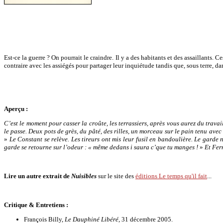
Est-ce la guerre ? On pourrait le craindre. Il y a des habitants et des assaillants. 
contraire avec les assiégés pour partager leur inquiétude tandis que, sous terre, dans
Aperçu :
C’est le moment pour casser la croûte, les terrassiers, après vous aurez du trav
le passe. Deux pots de grès, du pâté, des rilles, un morceau sur le pain tenu a
»
Le Constant se relève. Les tireurs ont mis leur fusil en bandoulière. Le garde 
garde se retourne sur l’odeur : «
même dedans i saura c’que tu manges !
»
Et Fer
Lire un autre extrait de
Nuisibles
sur le site des
éditions Le temps qu'il fait
...
Critique & Entretiens :
François Billy,
Le Dauphiné Libéré
, 31 décembre 2005.