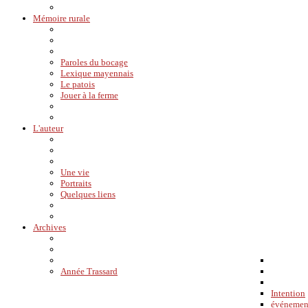
Mémoire rurale
Paroles du bocage
Lexique mayennais
Le patois
Jouer à la ferme
L'auteur
Une vie
Portraits
Quelques liens
Archives
Année Trassard
Intention
événemen