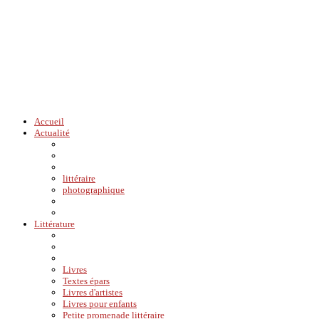
Accueil
Actualité
littéraire
photographique
Littérature
Livres
Textes épars
Livres d'artistes
Livres pour enfants
Petite promenade littéraire